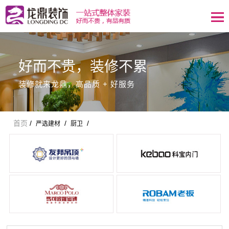
好而不贵，装修不累
装修就来龙鼎，高品质 + 好服务
首页
/
/
/
严选建材
厨卫