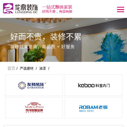
好而不贵，装修不累
装修就来龙鼎，高品质 + 好服务
首页
/
/
/
严选建材
油漆