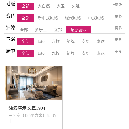
地板
+更多
全部
大自然
大卫
久胜
瓷砖
+更多
全部
新中式风格
现代风格
中式风格
油漆
+更多
全部
多乐士
立邦
蒙娜丽莎
欧式风格
美式风格
和式风格
港式风格
卫浴
+更多
全部
toto
九牧
箭牌
安华
惠达
简一
后现代风格
厨卫
+更多
全部
toto
九牧
箭牌
安华
惠达
法恩莎
法恩莎
油漆演示文章1904
三居室【125平方米】8万以
上