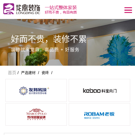
好而不贵，装修不累
装修就来龙鼎，高品质 + 好服务
首页
/
/
/
严选建材
瓷砖