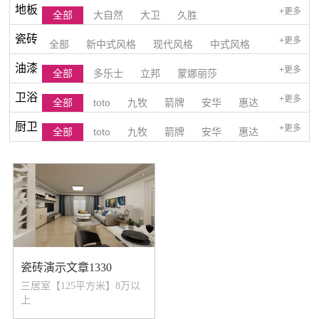
地板
+更多
全部
大自然
大卫
久胜
瓷砖
+更多
全部
新中式风格
现代风格
中式风格
油漆
+更多
全部
多乐士
立邦
蒙娜丽莎
欧式风格
美式风格
和式风格
港式风格
卫浴
+更多
全部
toto
九牧
箭牌
安华
惠达
简一
后现代风格
厨卫
+更多
全部
toto
九牧
箭牌
安华
惠达
法恩莎
法恩莎
瓷砖演示文章1330
三居室【125平方米】8万以
上