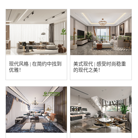
世贸五期
玉兰臻园
东湖京华
珍门自建房
现代风格
中式风格
香榭丽别墅
琴湖壹号
古里苏家尖自建房
西湖公馆
衡泰锦苑
书苑里
绿树湾
加宝花园
新厍村
琴湖家园14-806
玫瑰园5幢
中南御景城
龙蟠佳苑
现代风格 | 在简约中找到
美式现代 | 感受时尚稳重
优雅！
的现代之美！
中南锦城
虞山尚园
信一景天
万达华府
世茂御龙湾
元丰园
恒基曼城
燕巷二村94号
福山自建房
紫云名邸
金域蓝湾
湘江自建别墅
金科集美院
湖畔现代城