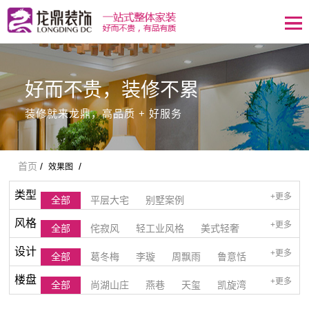
好而不贵，装修不累
装修就来龙鼎，高品质 + 好服务
首页
/
/
效果图
类型
+更多
全部
平层大宅
别墅案例
风格
+更多
全部
侘寂风
轻工业风格
美式轻奢
设计
+更多
全部
葛冬梅
李璇
周飘雨
鲁意恬
现代轻奢
欧式风格
法式风格
美式风格
师
楼盘
+更多
全部
尚湖山庄
燕巷
天玺
凯旋湾
耿直
金香
陈佳旖
北欧风格
清雅日式风格
新中式风格