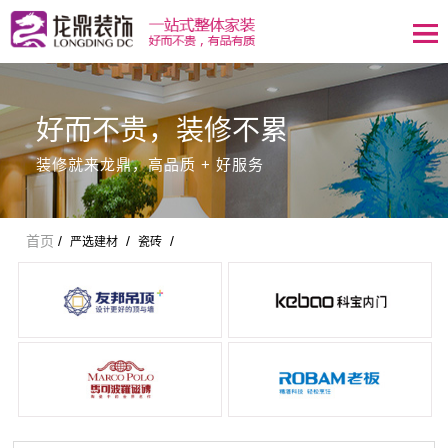
好而不贵，装修不累
装修就来龙鼎，高品质 + 好服务
首页
/
/
/
严选建材
瓷砖