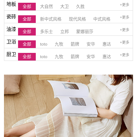
地板
+更多
全部
大自然
大卫
久胜
瓷砖
+更多
全部
新中式风格
现代风格
中式风格
油漆
+更多
全部
多乐士
立邦
蒙娜丽莎
欧式风格
美式风格
和式风格
港式风格
卫浴
+更多
全部
toto
九牧
箭牌
安华
惠达
简一
后现代风格
厨卫
+更多
全部
toto
九牧
箭牌
安华
惠达
法恩莎
法恩莎